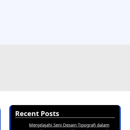
Recent Posts
Menjelajahi Seni Desain Tipografi dalam