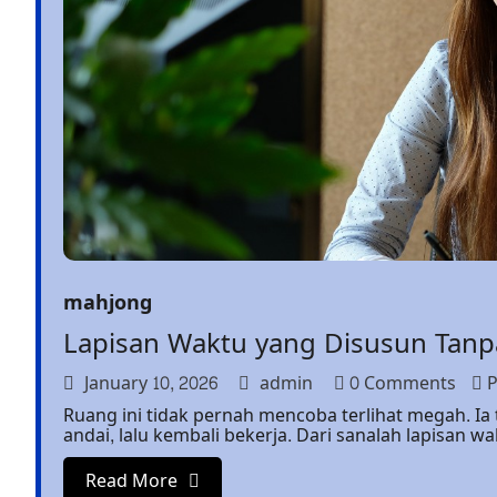
mahjong
Lapisan Waktu yang Disusun Tanp
January 10, 2026
admin
0 Comments
P
Ruang ini tidak pernah mencoba terlihat megah. 
andai, lalu kembali bekerja. Dari sanalah lapisan w
Read More