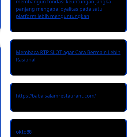
membangun fondasi keuntungan jangka
panjang mengapa loyalitas pada satu
platform lebih menguntungkan
Membaca RTP SLOT agar Cara Bermain Lebih
Rasional
https://babalsalamrestaurant.com/
okto88