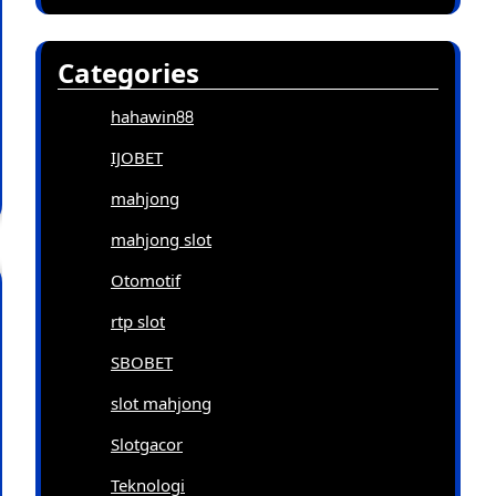
Categories
hahawin88
IJOBET
mahjong
mahjong slot
Otomotif
rtp slot
SBOBET
slot mahjong
Slotgacor
Teknologi