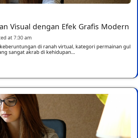
an Visual dengan Efek Grafis Modern
ed at
7:30 am
keberuntungan di ranah virtual, kategori permainan gul
ang sangat akrab di kehidupan…