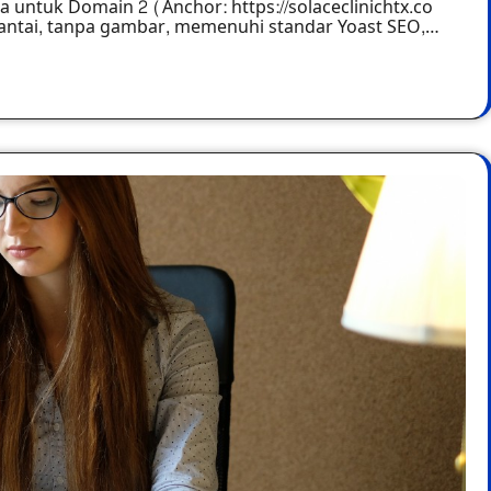
ta untuk Domain 2 (Anchor: https://solaceclinichtx.co
santai, tanpa gambar, memenuhi standar Yoast SEO,…