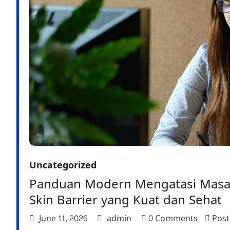
Uncategorized
Panduan Modern Mengatasi Masala
Skin Barrier yang Kuat dan Sehat
June 11, 2026
admin
0 Comments
Post