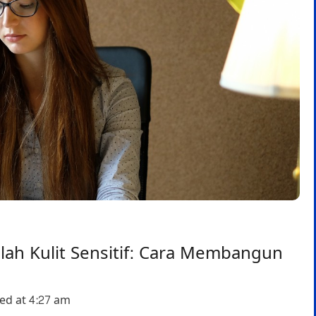
h Kulit Sensitif: Cara Membangun
ed at
4:27 am